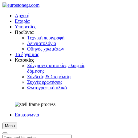
Αρχική
Εταιρία
Υπηρεσίες
Προϊόντα
Τεχνική περιγραφή
Δειγματολόγιο
Οδηγός χρωμάτων
Τα έργα μας
Κατοικίες
Σύγχρονες κατοικίες ελαφράς
δόμησης
Σύνδεση & Στερέωση
Συχνές ερωτήσεις
Φωτογραφικό υλικό
Επικοινωνία
Menu