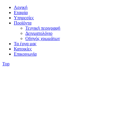
Αρχική
Εταιρία
Υπηρεσίες
Προϊόντα
Τεχνική περιγραφή
Δειγματολόγιο
Οδηγός χρωμάτων
Τα έργα μας
Κατοικίες
Επικοινωνία
Top